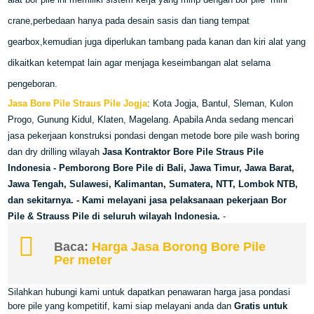
crane,perbedaan hanya pada desain sasis dan tiang tempat
gearbox,kemudian juga diperlukan tambang pada kanan dan kiri alat yang
dikaitkan ketempat lain agar menjaga keseimbangan alat selama
pengeboran.
Jasa Bore Pile Straus Pile Jogja
: Kota Jogja, Bantul, Sleman, Kulon
Progo, Gunung Kidul, Klaten, Magelang. Apabila Anda sedang mencari
jasa pekerjaan konstruksi pondasi dengan metode bore pile wash boring
dan dry drilling wilayah
Jasa Kontraktor Bore Pile Straus Pile
Indonesia - Pemborong Bore Pile di Bali, Jawa Timur, Jawa Barat,
Jawa Tengah, Sulawesi, Kalimantan, Sumatera, NTT, Lombok NTB,
dan sekitarnya. - Kami melayani jasa pelaksanaan pekerjaan Bor
Pile & Strauss Pile di seluruh wilayah Indonesia.
-
Baca:
Harga Jasa Borong Bore Pile
Per meter
S
ilahkan hubungi kami untuk dapatkan
penawaran harga jasa pondasi
bore pile yang kompetitif, kami siap melayani anda dan
Gratis untuk