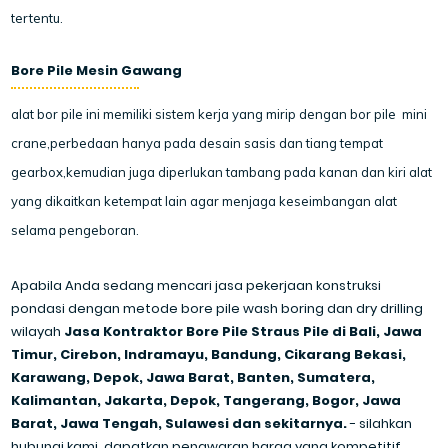
tertentu.
Bore Pile Mesin Gawang
alat bor pile ini memiliki sistem kerja yang mirip dengan bor pile mini
crane,perbedaan hanya pada desain sasis dan tiang tempat
gearbox,kemudian juga diperlukan tambang pada kanan dan kiri alat
yang dikaitkan ketempat lain agar menjaga keseimbangan alat
selama pengeboran.
Apabila Anda sedang mencari jasa pekerjaan konstruksi
pondasi dengan metode bore pile wash boring dan dry drilling
wilayah
Jasa Kontraktor Bore Pile Straus Pile di Bali, Jawa
Timur, Cirebon, Indramayu, Bandung, Cikarang Bekasi,
Karawang, Depok, Jawa Barat, Banten, Sumatera,
Kalimantan, Jakarta, Depok, Tangerang, Bogor, Jawa
Barat, Jawa Tengah, Sulawesi dan sekitarnya.
-
silahkan
hubungi kami, dapatkan
penawaran harga yang kompetitif.