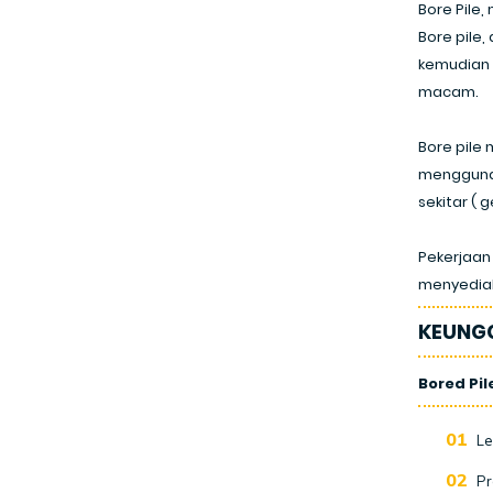
Bore Pile
Bore pile,
kemudian 
macam.
Bore pile 
menggunak
sekitar ( 
Pekerjaan
menyediak
KEUNGG
Bored Pi
Le
Pr