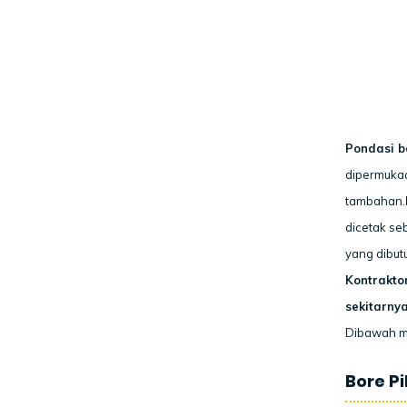
Pondasi bo
dipermukaa
tambahan.
dicetak se
yang dibut
Kontrakto
sekitarnya
Dibawah m
Bore Pi