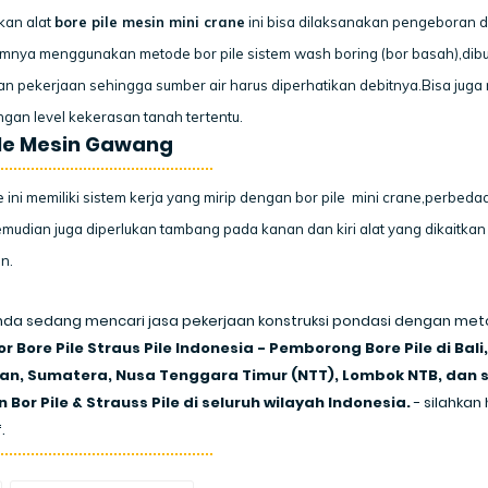
an alat
bore pile mesin mini crane
ini bisa dilaksanakan pengeboran d
nya menggunakan metode bor pile sistem wash boring (bor basah),dibu
n pekerjaan sehingga sumber air harus diperhatikan debitnya.Bisa ju
gan level kekerasan tanah tertentu.
ile Mesin Gawang
le ini memiliki sistem kerja yang mirip dengan bor pile mini crane,perbe
mudian juga diperlukan tambang pada kanan dan kiri alat yang dikaitka
n.
nda sedang mencari jasa pekerjaan konstruksi pondasi dengan metod
r Bore Pile Straus Pile Indonesia - Pemborong Bore Pile di Ba
an, Sumatera, Nusa Tenggara Timur (NTT), Lombok NTB, dan s
 Bor Pile & Strauss Pile di seluruh wilayah Indonesia.
-
silahkan
.