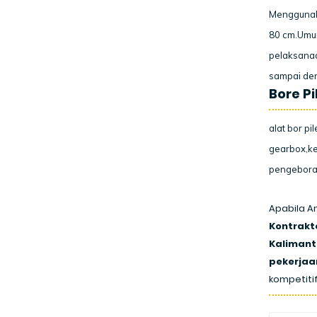
Menggunak
80 cm.Umum
pelaksanaa
sampai den
Bore P
alat bor pi
gearbox,ke
pengebora
Apabila A
Kontrakto
Kalimant
pekerjaan
kompetitif