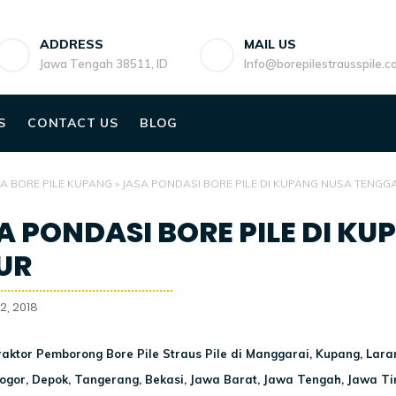
ADDRESS
MAIL US
Jawa Tengah 38511, ID
Info@borepilestrausspile.c
S
CONTACT US
BLOG
A BORE PILE KUPANG
»
JASA PONDASI BORE PILE DI KUPANG NUSA TENGG
A PONDASI BORE PILE DI K
UR
2, 2018
raktor Pemborong Bore Pile Straus Pile di Manggarai, Kupang, Laran
Bogor, Depok, Tangerang, Bekasi, Jawa Barat, Jawa Tengah, Jawa Ti