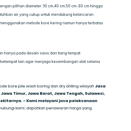
engan pilihan diameter 30 cm,40 cm,50 cm ,60 cm hingga
tuhkan air yang cukup untuk mendukung kelancaran
ga menggunakan metode bore kering namun hanya terbatas
daan hanya pada desain sasis dan tiang tempat
n ketempat lain agar menjaga keseimbangan alat selama
e bore pile wash boring dan dry drilling wilayah
Jasa
li, Jawa Timur, Jawa Barat, Jawa Tengah, Sulawesi,
ekitarnya. - Kami melayani jasa pelaksanaan
 hubungi kami, dapatkan
penawaran harga yang