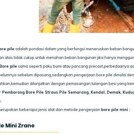
re pile
adalah pondasi dalam yang berfungsi meneruskan beban banguna
n atas tidak cukup untuk menahan beban bangunan jika hanya menggun
Bore pile
sama seperti paku bumi atau pancang precast,perbedaanya ad
belumnya sebelum dipasang,sedangkan pengerjaan bore pile dimulai d
uhkan,kemudian dilanjutkan dengan pemasangan tulangan besi yang k
r Pemborong Bore Pile Straus Pile Semarang, Kendal, Demak, Kudu
.
erupakan beberapa jenis alat dan metode pengerjaan
bore pile mini :
le Mini Zrane