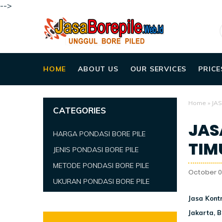
-->
HOME
ABOUT US
OUR SERVICES
PRICE
Home
»
JAS
CATEGORIES
JAS
HARGA PONDASI BORE PILE
TIM
JENIS PONDASI BORE PILE
METODE PONDASI BORE PILE
October 0
UKURAN PONDASI BORE PILE
Jasa Kont
Jakarta, 