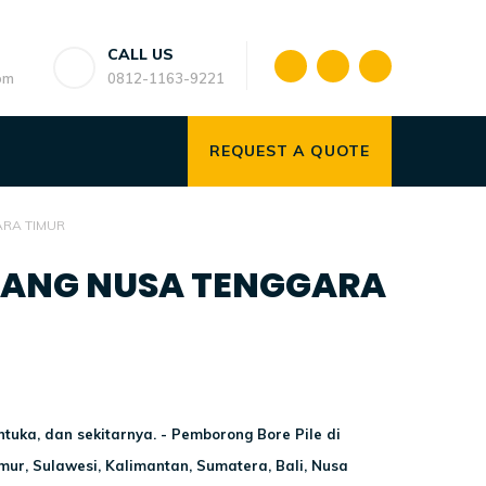
CALL US
om
0812-1163-9221
REQUEST A QUOTE
ARA TIMUR
UPANG NUSA TENGGARA
tuka, dan sekitarnya.
- Pemborong Bore Pile di
mur, Sulawesi, Kalimantan, Sumatera, Bali, Nusa