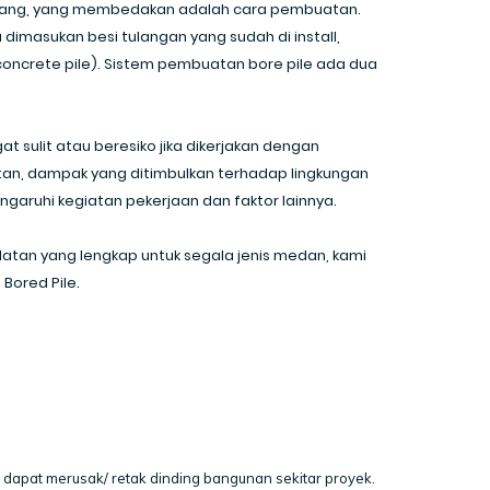
ancang, yang membedakan adalah cara pembuatan.
 dimasukan besi tulangan yang sudah di install,
oncrete pile). Sistem pembuatan bore pile ada dua
t sulit atau beresiko jika dikerjakan dengan
tan, dampak yang ditimbulkan terhadap lingkungan
ngaruhi kegiatan pekerjaan dan faktor lainnya.
atan yang lengkap untuk segala jenis medan, kami
ored Pile.
pat merusak/ retak dinding bangunan sekitar proyek.