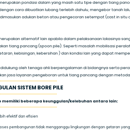
, merupakan pondasi dalam yang masih satu tipe dengan tiang p
 dengan cara dibuatkan lubang terlebih dahulu, mengebor tanah lalu
dimasukan adukan beton atau pengecoran setempat (cast in situ c
merupakan alternatif lain apabila dalam pelaksanaan lokasinya sanga
an tiang pancang (spoon pile). Seperti masalah mobilisasi perala
getaran, kebisingan, kebersihan ) dan kondisi lain yang dapat mempe
 didukung oleh tenaga ahli berpengalaman di bidangnya serta peral
an jasa layanan pengeboran untuk tiang pancang dengan metoda B
ULAN SISTEM BORE PILE
le memiliki beberapa keunggulan/kelebuhan antara lain:
bih efektif dan efisien
oses pembangunan tidak mengganggu lingkungan dengan getaran yang da