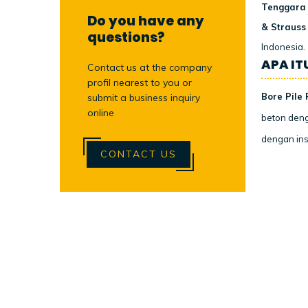
Tenggara 
Do you have any
& Strauss 
questions?
Indonesia.
APA ITU
Contact us at the company
profil nearest to you or
Bore Pile 
submit a business inquiry
online
beton deng
dengan ins
CONTACT US