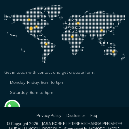
Get in touch with contact and get a quote form.
Monday-Friday: 8am to 5pm
Saturday: 8am to 5pm
Privacy Policy
Disclaimer
Faq
© Copyright
2026 -
JASA BORE PILE TERBAIK HARGA PER METER
MURAH | UNGGUL BORE PILE
-
Supported by MENOREH MEDIA